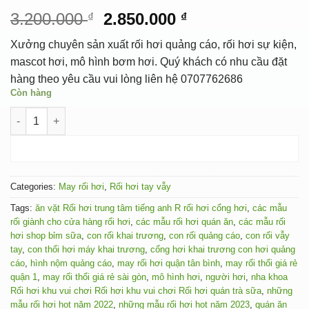
Original
Current
3.200.000
2.850.000
₫
₫
price
price
Xưởng chuyên sản xuất rối hơi quảng cáo, rối hơi sự kiện,
was:
is:
mascot hơi, mô hình bơm hơi. Quý khách có nhu cầu đặt
3.200.000 ₫.
2.850.000 ₫.
hàng theo yêu cầu vui lòng liên hệ 0707762686
Còn hàng
RỐI HƠI TRÁI THƠM quantity
ADD TO CART
Categories:
May rối hơi
,
Rối hơi tay vẫy
Tags:
ăn vặt Rối hơi trung tâm tiếng anh R rối hơi cổng hơi
,
các mẫu
rối giành cho cửa hàng rối hơi
,
các mẫu rối hơi quán ăn
,
các mẫu rối
hơi shop bỉm sữa
,
con rối khai trương
,
con rối quảng cáo
,
con rối vẫy
tay
,
con thổi hơi máy khai trương
,
cổng hơi khai trương con hơi quảng
cáo
,
hình nộm quảng cáo
,
may rối hơi quận tân bình
,
may rối thổi giá rẻ
quận 1
,
may rối thổi giá rẻ sài gòn
,
mô hình hơi
,
người hơi
,
nha khoa
Rối hơi khu vui chơi Rối hơi khu vui chơi Rối hơi quán trà sữa
,
những
mẫu rối hơi hot năm 2022
,
những mẫu rối hơi hot năm 2023
,
quán ăn