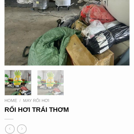
HOME
/
MAY RỐI HƠI
RỐI HƠI TRÁI THƠM