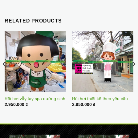
RELATED PRODUCTS
Rối hơi vẫy tay spa dưỡng sinh
Rối hơi thiết kế theo yêu cầu
t
2.950.000
₫
2.950.000
₫
00 ₫.