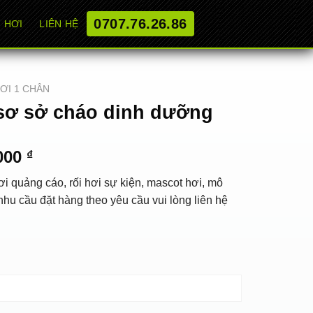
0707.76.26.86
 HƠI
LIÊN HỆ
HƠI 1 CHÂN
sơ sở cháo dinh dưỡng
al
Current
.000
₫
price
i quảng cáo, rối hơi sự kiện, mascot hơi, mô
is:
hu cầu đặt hàng theo yêu cầu vui lòng liên hệ
000 ₫.
1.150.000 ₫.
h dưỡng quantity
ADD TO CART