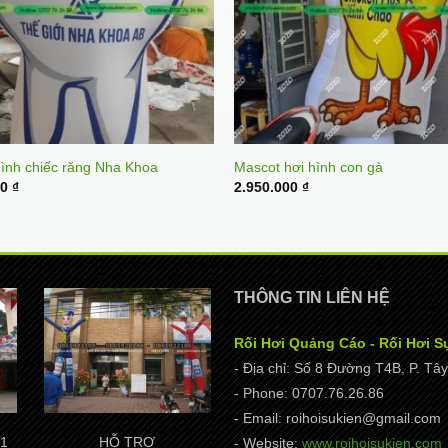
hình chiếc răng Nha Khoa
Mascot hơi hình con gà
00
₫
2.950.000
₫
THÔNG TIN LIÊN HỆ
Rối Hơi Quảng Cáo - Rối Hơi S
- Địa chỉ: Số 8 Đường T4B, P. T
- Phone: 0707.76.26.86
- Email: roihoisukien@gmail.com
1
HỖ TRỢ
- Website:
www.roihoisukien.com