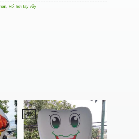
chân
,
Rối hơi tay vẫy
-8%