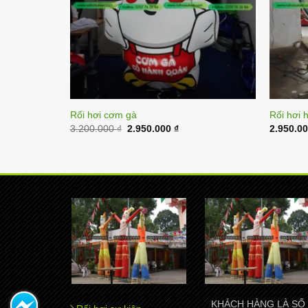
ật
Rối hơi cơm gà
Rối hơi 
ent
Original
Current
3.200.000
₫
2.950.000
₫
2.950.0
e
price
price
was:
is:
0.000 ₫.
3.200.000 ₫.
2.950.000 ₫.
KHÁCH HÀNG LÀ SỐ 