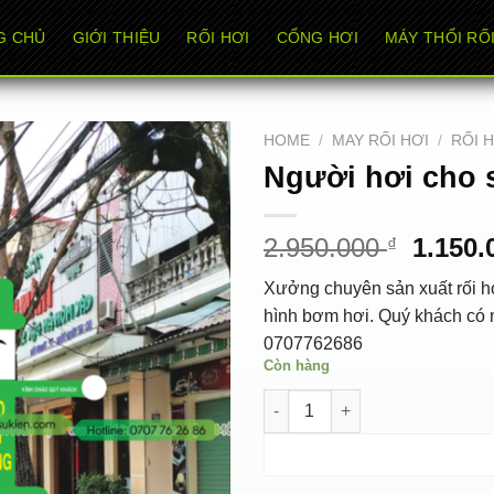
G CHỦ
GIỚI THIỆU
RỐI HƠI
CỔNG HƠI
MÁY THỔI RỐI
HOME
/
MAY RỐI HƠI
/
RỐI 
Người hơi cho 
Origin
2.950.000
1.150
₫
price
Xưởng chuyên sản xuất rối hơ
was:
hình bơm hơi. Quý khách có n
2.950.
0707762686
Còn hàng
Người hơi cho sơ sở cháo din