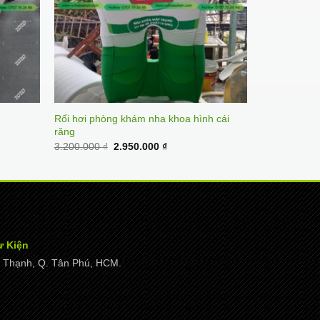
Rối hơi phòng khám nha khoa hình cái
răng
Original
Current
3.200.000
₫
2.950.000
₫
price
price
was:
is:
3.200.000 ₫.
2.950.000 ₫.
ự Kiện
ây Thạnh, Q. Tân Phú, HCM.