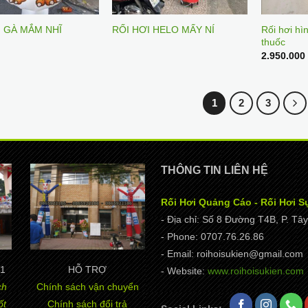
Rối hơi hì
I GÀ MẮM NHĨ
RỐI HƠI HELO MẤY NÍ
thuốc
2.950.00
1
2
3
THÔNG TIN LIÊN HỆ
Rối Hơi Quảng Cáo - Rối Hơi S
- Địa chỉ: Số 8 Đường T4B, P. T
- Phone: 0707.76.26.86
- Email: roihoisukien@gmail.com
1
HỖ TRỢ
- Website:
www.roihoisukien.com
ch
Chính sách vận chuyển
ốt
Chính sách đổi trả