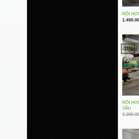
RỐI HƠ
1.450.0
-11%
RỐI HƠ
SÂU
3.200.0