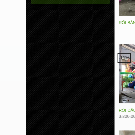
RỐI BÁ
-11%
RỐI ĐẦ
3.200.0