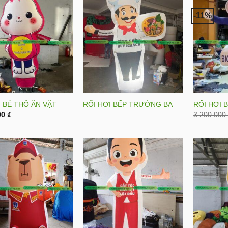
-11%
I BÉ THỎ ĂN VẶT
RỐI HƠI BẾP TRƯỞNG BA
RỐI HƠI 
00
₫
3.200.00