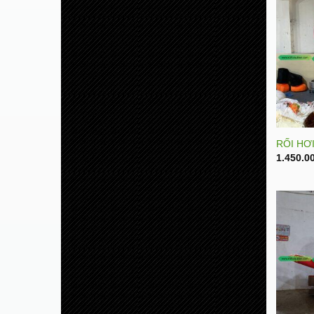
RỐI HƠ
1.450.0