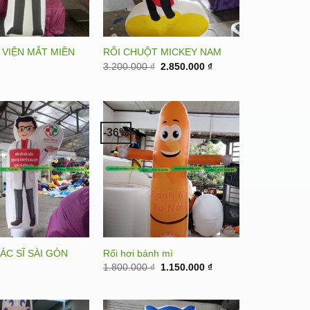
 VIỆN MẮT MIỀN
RỐI CHUỘT MICKEY NAM
Original
Current
3.200.000
₫
2.850.000
₫
price
price
was:
is:
3.200.000 ₫.
2.850.000 ₫.
-36%
ÁC SĨ SÀI GÒN
Rối hơi bánh mì
Original
Current
1.800.000
₫
1.150.000
₫
price
price
was:
is:
1.800.000 ₫.
1.150.000 ₫.