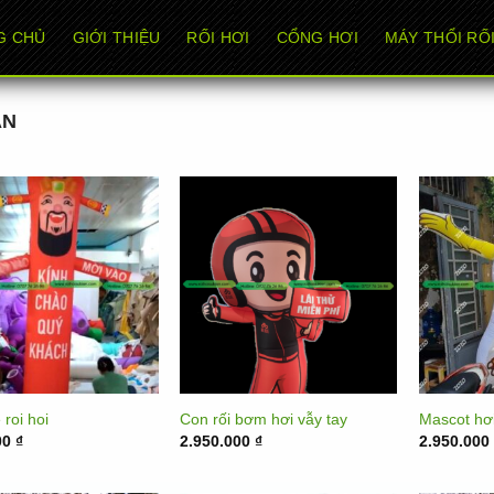
G CHỦ
GIỚI THIỆU
RỐI HƠI
CỔNG HƠI
MÁY THỔI RỐI
ÂN
 roi hoi
Con rối bơm hơi vẫy tay
Mascot hơi
00
₫
2.950.000
₫
2.950.00