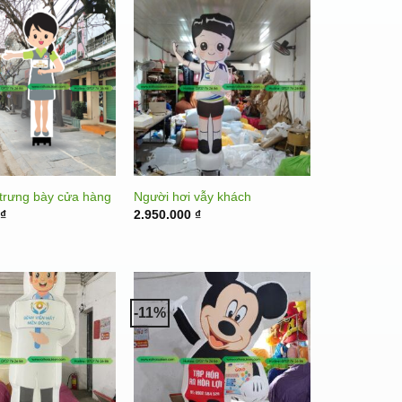
 trưng bày cửa hàng
Người hơi vẫy khách
0
₫
2.950.000
₫
-11%