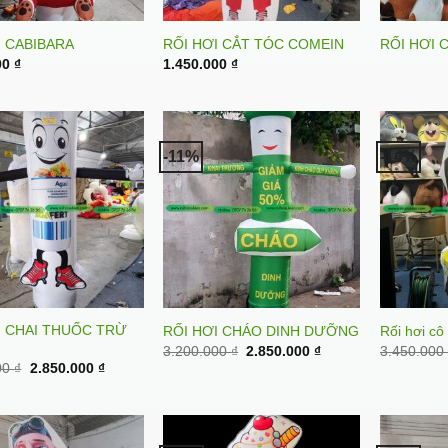
I CABIBARA
RỐI HƠI CẮT TÓC COMEIN
RỐI HƠI 
00
₫
1.450.000
₫
-11%
-14%
I CHAI THUỐC TRỪ
RỐI HƠI CHÁO DINH DƯỠNG
Rối hơi cô
Original
Current
3.200.000
₫
2.850.000
₫
3.450.00
price
price
Original
Current
00
₫
2.850.000
₫
was:
is:
price
price
3.200.000 ₫.
2.850.000 ₫.
was:
is:
3.200.000 ₫.
2.850.000 ₫.