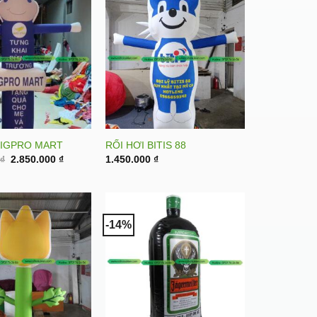
BIGPRO MART
RỐI HƠI BITIS 88
Original
Current
0
₫
2.850.000
₫
1.450.000
₫
price
price
was:
is:
3.200.000 ₫.
2.850.000 ₫.
-14%