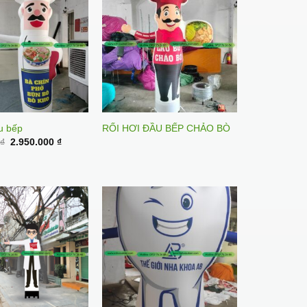
u bếp
RỐI HƠI ĐẦU BẾP CHẢO BÒ
Original
Current
0
₫
2.950.000
₫
price
price
was:
is:
3.450.000 ₫.
2.950.000 ₫.