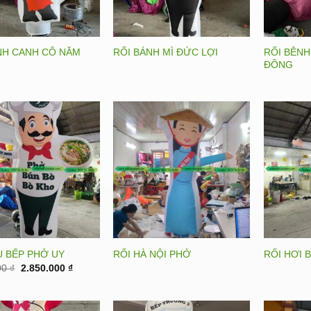
RỐI BÊNH
NH CANH CÔ NĂM
RỐI BÁNH MÌ ĐỨC LỢI
ĐÔNG
U BẾP PHỞ UY
RỐI HÀ NỘI PHỞ
RỐI HƠI B
Original
Current
00
₫
2.850.000
₫
price
price
was:
is:
3.200.000 ₫.
2.850.000 ₫.