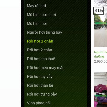
May rối hơi
-61%
Mô hình bơm hơi
Mô hình hơi
Người hơi trưng bày
Rối hơi 1 chân
Rối hơi 2 chân
Người h
dưỡng
Rối hơi cho thuê
2.950.0
Rối hơi mèo may mắn
Rối hơi tay vẫy
Rối hơi thần tài
Rối hơi trưng bày
Vịnh phao nổi