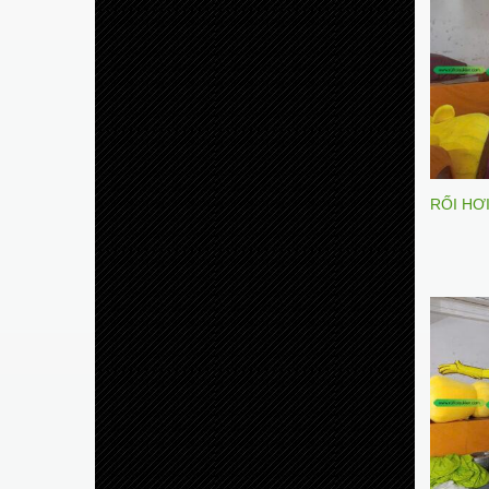
RỐI HƠ