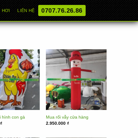
0707.76.26.86
 HƠI
LIÊN HỆ
 hình con gà
Mua rối vẫy cửa hàng
0
₫
2.950.000
₫