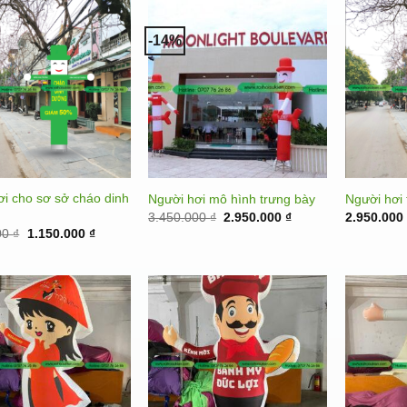
-14%
ơi cho sơ sở cháo dinh
Người hơi mô hình trưng bày
Người hơi
Original
Current
3.450.000
₫
2.950.000
₫
2.950.00
price
price
Original
Current
00
₫
1.150.000
₫
was:
is:
price
price
3.450.000 ₫.
2.950.000 ₫.
was:
is:
2.950.000 ₫.
1.150.000 ₫.