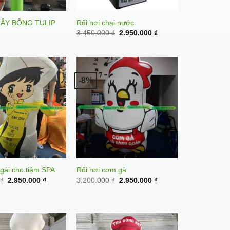
CÂY BÔNG TULIP
Rối hơi chai nước
Original
Current
3.450.000
₫
2.950.000
₫
price
price
was:
is:
3.450.000 ₫.
2.950.000 ₫.
-8%
 gái cho tiệm SPA
Rối hơi cơm gà
Original
Current
Original
Current
0
₫
2.950.000
₫
3.200.000
₫
2.950.000
₫
price
price
price
price
was:
is:
was:
is:
3.450.000 ₫.
2.950.000 ₫.
3.200.000 ₫.
2.950.000 ₫.