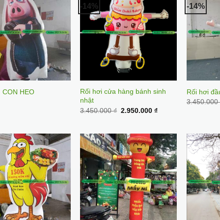
-14%
-14%
Rối hơi cửa hàng bánh sinh
I CON HEO
Rối hơi đầ
nhật
3.450.00
Original
Current
3.450.000
₫
2.950.000
₫
price
price
was:
is:
3.450.000 ₫.
2.950.000 ₫.