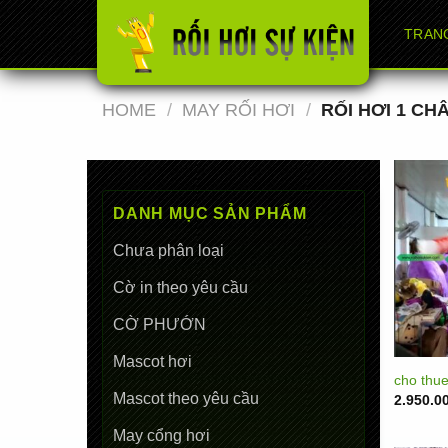
Chuyển
TRAN
đến
nội
dung
HOME
/
MAY RỐI HƠI
/
RỐI HƠI 1 CH
DANH MỤC SẢN PHẨM
Chưa phân loại
Cờ in theo yêu cầu
CỜ PHƯỚN
Mascot hơi
cho thue
Mascot theo yêu cầu
2.950.0
May cổng hơi