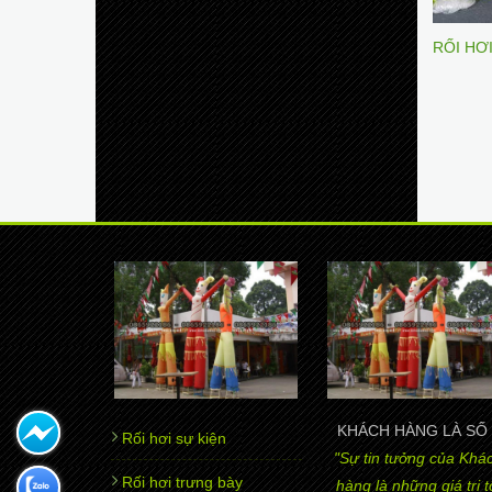
RỐI HƠ
KHÁCH HÀNG LÀ SỐ 
Rối hơi sự kiện
"Sự tin tưởng của Khá
Rối hơi trưng bày
hàng là những giá trị t