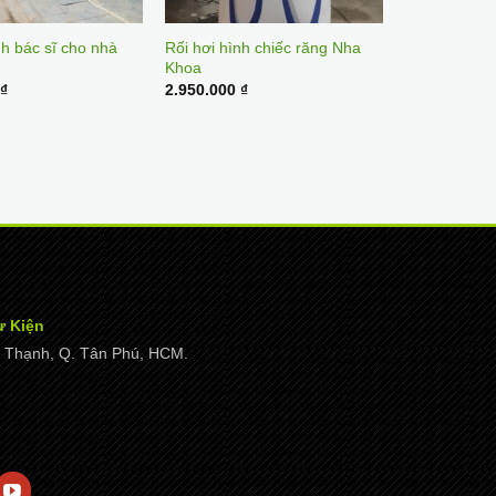
nh bác sĩ cho nhà
Rối hơi hình chiếc răng Nha
Khoa
0
₫
2.950.000
₫
ự Kiện
ây Thạnh, Q. Tân Phú, HCM.