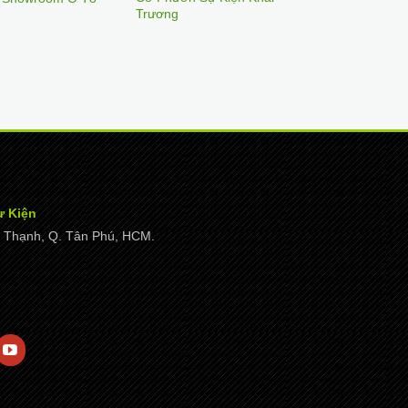
Trương
ự Kiện
ây Thạnh, Q. Tân Phú, HCM.