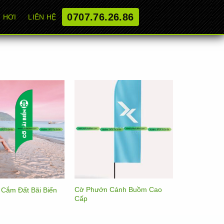
0707.76.26.86
 HƠI
LIÊN HỆ
Cờ Phướn Cánh Buồm Cao
Cắm Đất Bãi Biển
Cấp