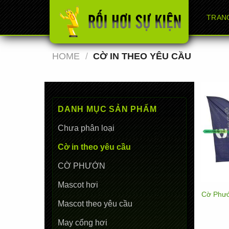
Chuyển
TRAN
đến
nội
dung
HOME
/
CỜ IN THEO YÊU CẦU
DANH MỤC SẢN PHẨM
Chưa phân loại
Cờ in theo yêu cầu
CỜ PHƯỚN
Mascot hơi
Cờ Phướ
Mascot theo yêu cầu
May cổng hơi