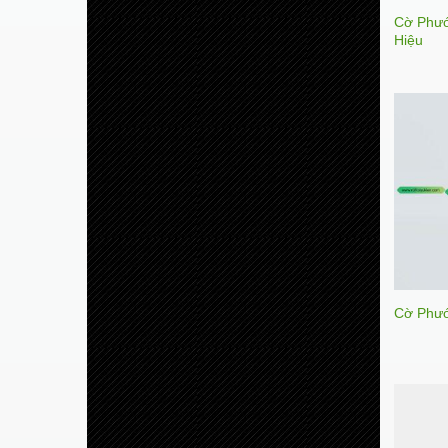
Cờ Phướ
Hiệu
Cờ Phướ