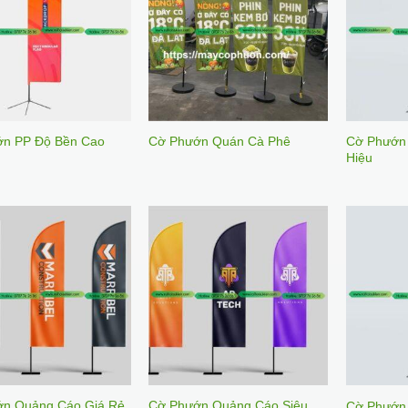
Cờ Phướn
ớn PP Độ Bền Cao
Cờ Phướn Quán Cà Phê
Hiệu
n Quảng Cáo Giá Rẻ
Cờ Phướn Quảng Cáo Siêu
Cờ Phướn