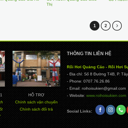
Thị
1
2
THÔNG TIN LIÊN HỆ
Rối Hơi Quảng Cáo - Rối Hơi S
- Địa chỉ: Số 8 Đường T4B, P. T
- Phone: 0707.76.26.86
- Email: roihoisukien@gmail.com
1
HỖ TRỢ
- Website:
www.roihoisukien.com
ch
Chính sách vận chuyển
ốt
Chính sách đổi trả
Social Links:
"