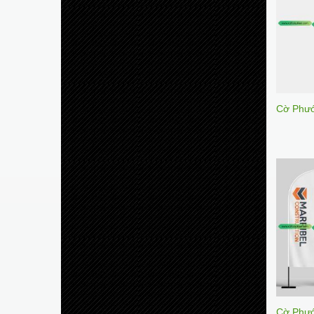
Cờ Phư
Cờ Phướ