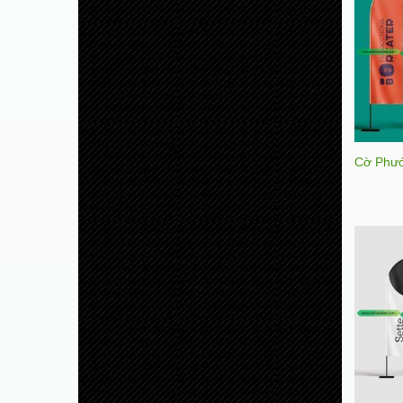
Cờ Phướ