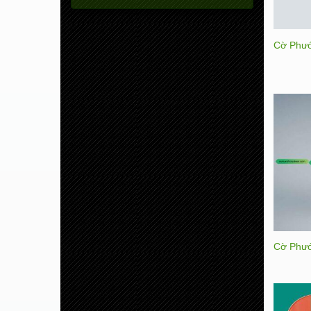
Cờ Phướ
Cờ Phướ