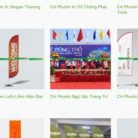
n In Slogan Thương
Cờ Phướn
Cờ Phướn In UV Chống Phai
Trình
n Lưỡi Liềm Hiện Đại
Cờ Phướn Ngũ Sắc Trang Trí
Cờ Phướn 