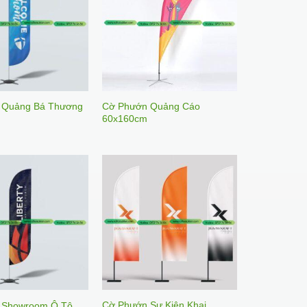
 Quảng Bá Thương
Cờ Phướn Quảng Cáo
60x160cm
Cờ Phướn Sự Kiện Khai
 Showroom Ô Tô