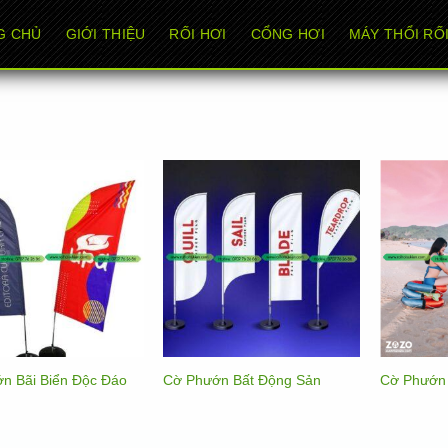
G CHỦ
GIỚI THIỆU
RỐI HƠI
CỔNG HƠI
MÁY THỔI RỐI
n Bãi Biển Độc Đáo
Cờ Phướn Bất Động Sản
Cờ Phướn 