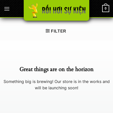
Chuyển
0
đến
nội
dung
FILTER
Chuyển
đến
phần
nội
Great things are on the horizon
dung
Something big is brewing! Our store is in the works and
will be launching soon!