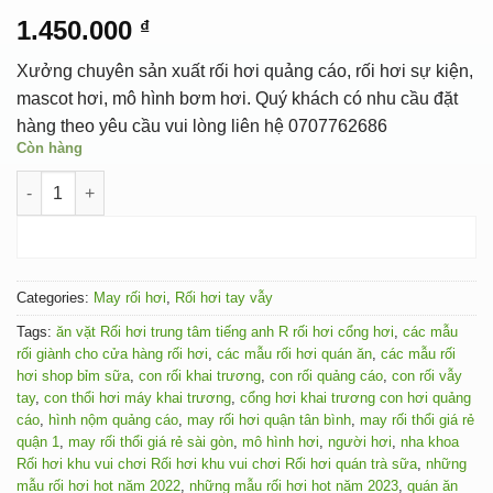
1.450.000
₫
Xưởng chuyên sản xuất rối hơi quảng cáo, rối hơi sự kiện,
mascot hơi, mô hình bơm hơi. Quý khách có nhu cầu đặt
hàng theo yêu cầu vui lòng liên hệ 0707762686
Còn hàng
RỐI HƠI ĐẦU BẾP VỊT 34 quantity
ADD TO CART
Categories:
May rối hơi
,
Rối hơi tay vẫy
Tags:
ăn vặt Rối hơi trung tâm tiếng anh R rối hơi cổng hơi
,
các mẫu
rối giành cho cửa hàng rối hơi
,
các mẫu rối hơi quán ăn
,
các mẫu rối
hơi shop bỉm sữa
,
con rối khai trương
,
con rối quảng cáo
,
con rối vẫy
tay
,
con thổi hơi máy khai trương
,
cổng hơi khai trương con hơi quảng
cáo
,
hình nộm quảng cáo
,
may rối hơi quận tân bình
,
may rối thổi giá rẻ
quận 1
,
may rối thổi giá rẻ sài gòn
,
mô hình hơi
,
người hơi
,
nha khoa
Rối hơi khu vui chơi Rối hơi khu vui chơi Rối hơi quán trà sữa
,
những
mẫu rối hơi hot năm 2022
,
những mẫu rối hơi hot năm 2023
,
quán ăn