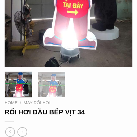
HOME
/
MAY RỐI HƠI
RỐI HƠI ĐẦU BẾP VỊT 34