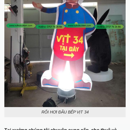
RỐI HƠI ĐẦU BẾP VỊT 34