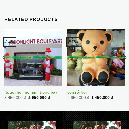
RELATED PRODUCTS
-14%
-51%
Người hơi mô hình trưng bày
con rối hơi
Original
Current
Original
Current
3.450.000
₫
2.950.000
₫
2.950.000
₫
1.450.000
₫
price
price
price
price
was:
is:
was:
is:
3.450.000 ₫.
2.950.000 ₫.
2.950.000 ₫.
1.450.00