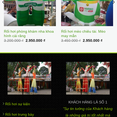
Rối hơi phòng khám nha khoa
Rối hơi mèo chiêu tài. Mèo
hình cái răng
may mắn
Original
Current
Original
Current
3.200.000
₫
2.950.000
₫
3.450.000
₫
2.950.000
₫
price
price
price
price
was:
is:
was:
is:
3.200.000 ₫.
2.950.000 ₫.
3.450.000 ₫.
2.950.00
KHÁCH HÀNG LÀ SỐ 1
Rối hơi sự kiện
"Sự tin tưởng của Khách hàng
Rối hơi trưng bày
là những giá trị tốt nhất mà