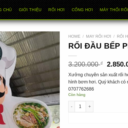
G CHỦ
GIỚI THIỆU
RỐI HƠI
CỔNG HƠI
MÁY THỔI RỐI
HOME
/
MAY RỐI HƠI
/
RỐI 
RỐI ĐẦU BẾP 
Origin
3.200.000
2.850
₫
price
Xưởng chuyên sản xuất rối hơ
was:
hình bơm hơi. Quý khách có n
3.200.
0707762686
Còn hàng
RỐI ĐẦU BẾP PHỞ UY quantity