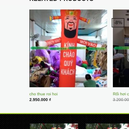
-8%
cho thue roi hoi
Rối hơi 
2.950.000
₫
3.200.0