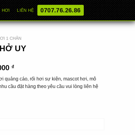
0707.76.26.86
 HƠI
LIÊN HỆ
HƠI 1 CHÂN
PHỞ UY
al
Current
.000
₫
price
i quảng cáo, rối hơi sự kiện, mascot hơi, mô
is:
hu cầu đặt hàng theo yêu cầu vui lòng liên hệ
000 ₫.
2.850.000 ₫.
ADD TO CART