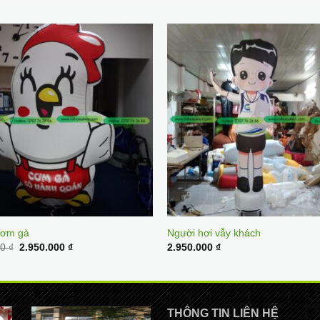
cơm gà
Người hơi vẫy khách
Original
Current
00
₫
2.950.000
₫
2.950.000
₫
price
price
was:
is:
3.200.000 ₫.
2.950.000 ₫.
THÔNG TIN LIÊN HỆ