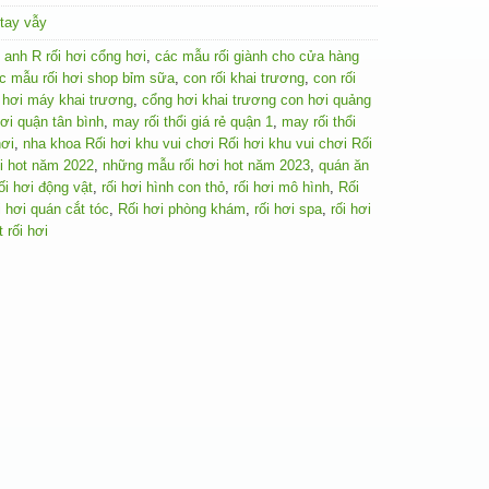
 tay vẫy
g anh R rối hơi cổng hơi
,
các mẫu rối giành cho cửa hàng
c mẫu rối hơi shop bỉm sữa
,
con rối khai trương
,
con rối
i hơi máy khai trương
,
cổng hơi khai trương con hơi quảng
ơi quận tân bình
,
may rối thổi giá rẻ quận 1
,
may rối thổi
hơi
,
nha khoa Rối hơi khu vui chơi Rối hơi khu vui chơi Rối
i hot năm 2022
,
những mẫu rối hơi hot năm 2023
,
quán ăn
ối hơi động vật
,
rối hơi hình con thỏ
,
rối hơi mô hình
,
Rối
 hơi quán cắt tóc
,
Rối hơi phòng khám
,
rối hơi spa
,
rối hơi
 rối hơi