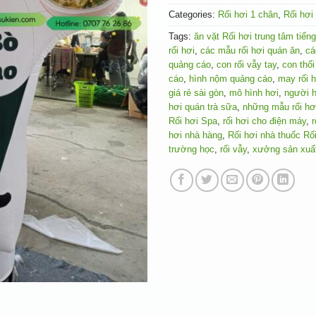
Categories:
Rối hơi 1 chân
,
Rối hơi
Tags:
ăn vặt Rối hơi trung tâm tiến
rối hơi
,
các mẫu rối hơi quán ăn
,
cá
quảng cáo
,
con rối vẫy tay
,
con thổ
cáo
,
hình nộm quảng cáo
,
may rối h
giá rẻ sài gòn
,
mô hình hơi
,
người 
hơi quán trà sữa
,
những mẫu rối hơ
Rối hơi Spa
,
rối hơi cho điện máy
,
r
hơi nhà hàng
,
Rối hơi nhà thuốc Rối
trường học
,
rối vẫy
,
xưởng sản xuất