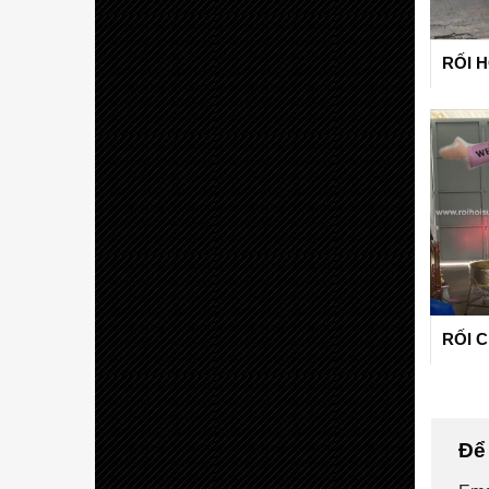
RỐI H
RỐI 
Để 