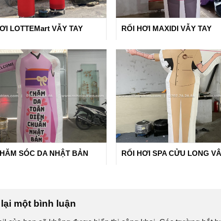
ƠI LOTTEMart VẪY TAY
RỐI HƠI MAXIDI VẪY TAY
CHĂM SÓC DA NHẬT BẢN
RỐI HƠI SPA CỬU LONG V
lại một bình luận