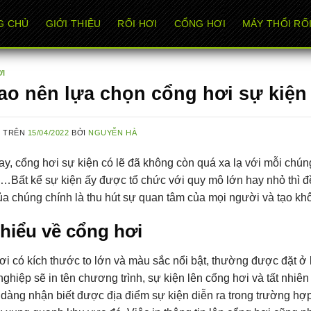
G CHỦ
GIỚI THIỆU
RỐI HƠI
CỔNG HƠI
MÁY THỔI RỐI
ƠI
sao nên lựa chọn cổng hơi sự kiện
G TRÊN
15/04/2022
BỞI
NGUYỄN HÀ
y, cổng hơi sự kiện có lẽ đã không còn quá xa lạ với mỗi chúng 
…Bất kể sự kiện ấy được tổ chức với quy mô lớn hay nhỏ thì đ
a chúng chính là thu hút sự quan tâm của mọi người và tạo khô
hiểu về cổng hơi
i có kích thước to lớn và màu sắc nổi bật, thường được đặt ở
ghiệp sẽ in tên chương trình, sự kiện lên cổng hơi và tất nhiên
dàng nhận biết được địa điểm sự kiện diễn ra trong trường hợ