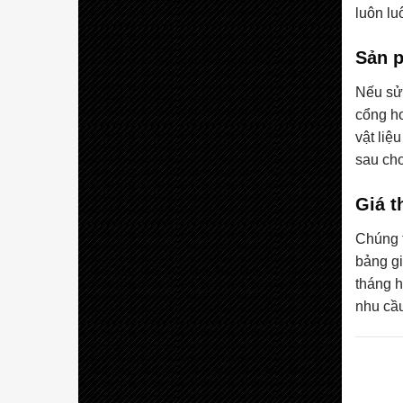
luôn lu
Sản 
Nếu sử 
cổng hơ
vật liệ
sau cho
Giá t
Chúng t
bảng gi
tháng 
nhu cầ