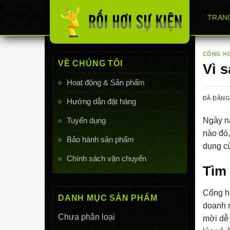
Chuyển
TRAN
đến
nội
dung
CỔNG H
VỀ CHÚNG TÔI
Vì 
Hoạt động & Sản phẩm
ĐÃ ĐĂN
Hướng dẫn đặt hàng
Ngày na
Tuyển dụng
nào đó,
Bảo hành sản phẩm
dụng củ
Chính sách vận chuyển
Tìm 
Cổng hơ
DANH MỤC SẢN PHẨM
doanh n
Chưa phân loại
mời dễ 