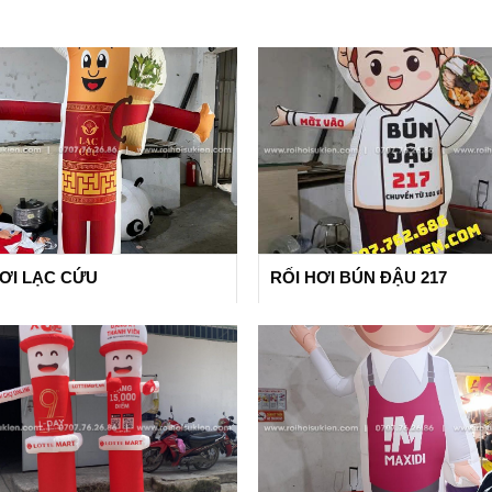
HƠI LẠC CỨU
RỐI HƠI BÚN ĐẬU 217