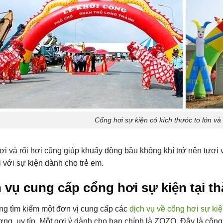
Cổng hơi sự kiện có kích thước to lớn và
i và rối hơi cũng giúp khuấy động bầu không khí trở nên tươi 
 với sự kiện dành cho trẻ em.
 vụ cung cấp cổng hơi sự kiện tại t
g tìm kiếm một đơn vị cung cấp các
dịch vụ về cổng hơi sự ki
ợng, uy tín. Một gợi ý dành cho bạn chính là ZOZO. Đây là công