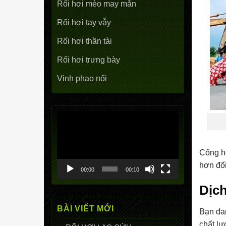
Rối hơi mèo may mắn
Rối hơi tay vẫy
Rối hơi thần tài
Rối hơi trưng bày
Vịnh phao nổi
Trình
chơi
Video
Cổng hơ
hơn đối
00:00
00:10
Dịch
BÀI VIẾT MỚI
Bạn đan
chất lư