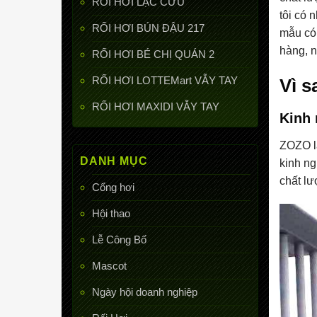
RỐI HƠI LẠC CỨU
tôi có 
RỐI HƠI BÚN ĐẬU 217
mẫu có 
hàng, n
RỐI HƠI BÉ CHỊ QUÁN 2
RỐI HƠI LOTTEMart VẪY TAY
Vì 
RỐI HƠI MAXIDI VẪY TAY
Kinh 
ZOZO là
DANH MỤC
kinh ng
chất lư
Cổng hơi
Hội thao
Lễ Công Bố
Mascot
Ngày hội doanh nghiệp