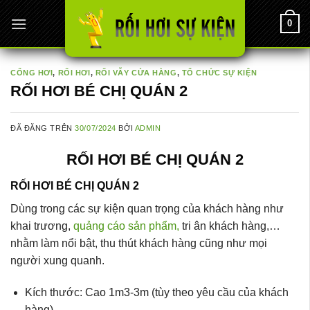
Chuyển
0
đến
nội
dung
CỔNG HƠI
,
RỐI HƠI
,
RỐI VẪY CỬA HÀNG
,
TỔ CHỨC SỰ KIỆN
RỐI HƠI BÉ CHỊ QUÁN 2
ĐÃ ĐĂNG TRÊN
30/07/2024
BỞI
ADMIN
RỐI HƠI BÉ CHỊ QUÁN 2
RỐI HƠI BÉ CHỊ QUÁN 2
Dùng trong các sự kiện quan trọng của khách hàng như
khai trương,
quảng cáo sản phẩm,
tri ân khách hàng,…
nhằm làm nổi bật, thu thút khách hàng cũng như mọi
người xung quanh.
Kích thước: Cao 1m3-3m (tùy theo yêu cầu của khách
hàng)