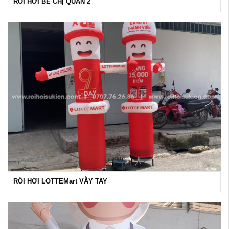
RỐI HƠI BÉ CHỊ QUÁN 2
RỐI HƠI LOTTEMart VẪY TAY