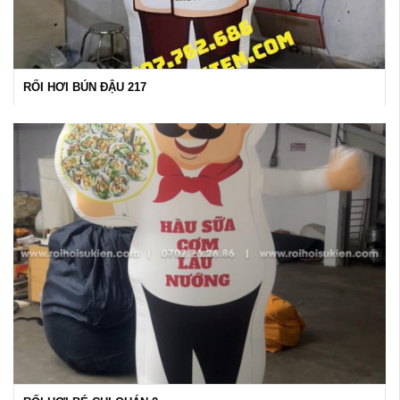
RỐI HƠI BÚN ĐẬU 217