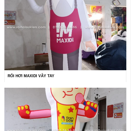
RỐI HƠI MAXIDI VẪY TAY