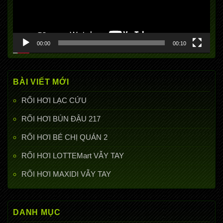
00:00
00:10
BÀI VIẾT MỚI
RỐI HƠI LẠC CỨU
RỐI HƠI BÚN ĐẬU 217
RỐI HƠI BÉ CHỊ QUÁN 2
RỐI HƠI LOTTEMart VẪY TAY
RỐI HƠI MAXIDI VẪY TAY
DANH MỤC