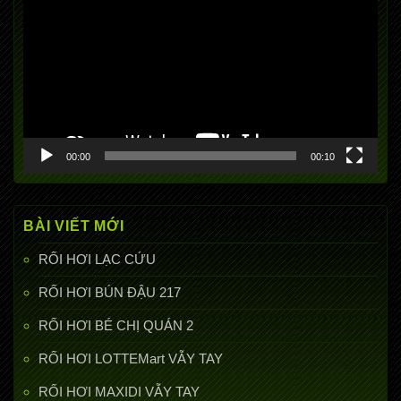
chơi
Video
00:00
00:10
BÀI VIẾT MỚI
RỐI HƠI LẠC CỨU
RỐI HƠI BÚN ĐẬU 217
RỐI HƠI BÉ CHỊ QUÁN 2
RỐI HƠI LOTTEMart VẪY TAY
RỐI HƠI MAXIDI VẪY TAY