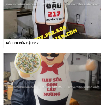
RỐI HƠI BÚN ĐẬU 217