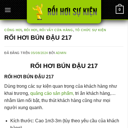
Chuyển
0
đến
nội
dung
CỔNG HƠI
,
RỐI HƠI
,
RỐI VẪY CỬA HÀNG
,
TỔ CHỨC SỰ KIỆN
RỐI HƠI BÚN ĐẬU 217
ĐÃ ĐĂNG TRÊN
05/08/2024
BỞI
ADMIN
RỐI HƠI BÚN ĐẬU 217
RỐI HƠI BÚN ĐẬU 217
Dùng trong các sự kiện quan trọng của khách hàng như
khai trương,
quảng cáo sản phẩm,
tri ân khách hàng,…
nhằm làm nổi bật, thu thút khách hàng cũng như mọi
người xung quanh.
Kích thước: Cao 1m3-3m (tùy theo yêu cầu của khách
hàng)