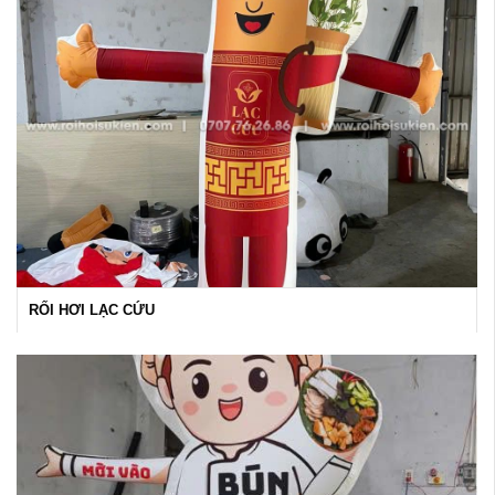
RỐI HƠI LẠC CỨU