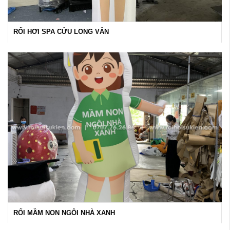
RỐI HƠI SPA CỬU LONG VÂN
RỐI MẦM NON NGÔI NHÀ XANH