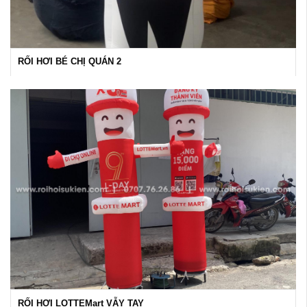
RỐI HƠI BÉ CHỊ QUÁN 2
RỐI HƠI LOTTEMart VẪY TAY