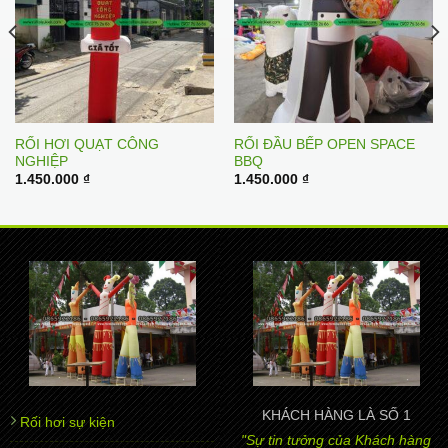
RỐI HƠI QUẠT CÔNG
RỐI ĐẦU BẾP OPEN SPACE
NGHIỆP
BBQ
t
1.450.000
₫
1.450.000
₫
00 ₫.
KHÁCH HÀNG LÀ SỐ 1
Rối hơi sự kiện
"Sự tin tưởng của Khách hàng