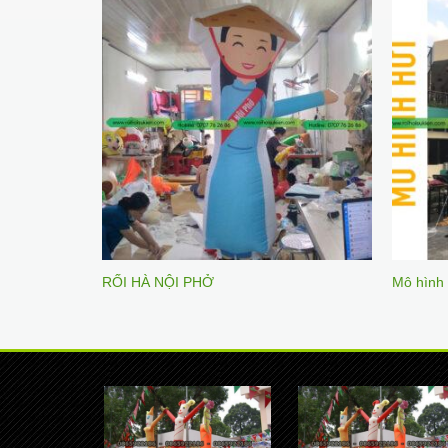
RỐI HÀ NỘI PHỞ
Mô hình 