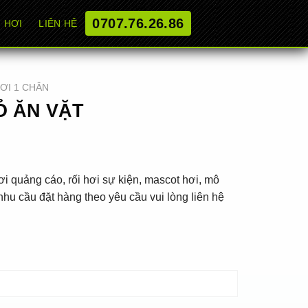
0707.76.26.86
 HƠI
LIÊN HỆ
HƠI 1 CHÂN
Ỏ ĂN VẶT
i quảng cáo, rối hơi sự kiện, mascot hơi, mô
hu cầu đặt hàng theo yêu cầu vui lòng liên hệ
ity
ADD TO CART