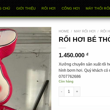
G CHỦ
GIỚI THIỆU
RỐI HƠI
CỔNG HƠI
MÁY THỔI RỐI
HOME
/
MAY RỐI HƠI
/
RỐI 
RỐI HƠI BÉ TH
1.450.000
₫
Xưởng chuyên sản xuất rối hơ
hình bơm hơi. Quý khách có n
0707762686
Còn hàng
RỐI HƠI BÉ THỎ ĂN VẶT quant