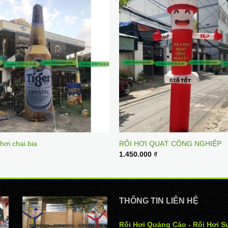
hơi chai bia
RỐI HƠI QUẠT CÔNG NGHIỆP
1.450.000
₫
THÔNG TIN LIÊN HỆ
Rối Hơi Quảng Cáo - Rối Hơi S