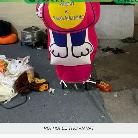
RỐI HƠI BÉ THỎ ĂN VẶT