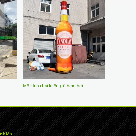
Mô hình chai khổng lồ bơm hơi
ự Kiện