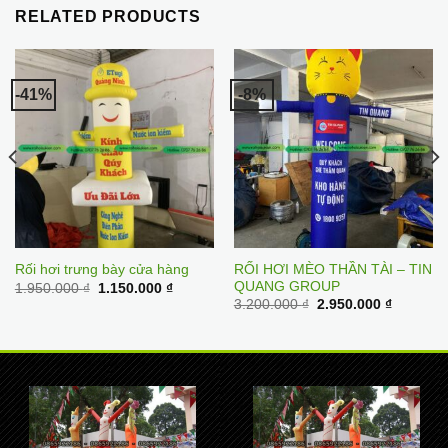
RELATED PRODUCTS
-41%
-8%
RỐI HƠI MÈO THẦN TÀI – TIN
Rối hơi trưng bày cửa hàng
QUANG GROUP
Original
Current
1.950.000
₫
1.150.000
₫
price
price
Original
Current
3.200.000
₫
2.950.000
₫
was:
is:
price
price
1.950.000 ₫.
1.150.000 ₫.
was:
is:
3.200.000 ₫.
2.950.00