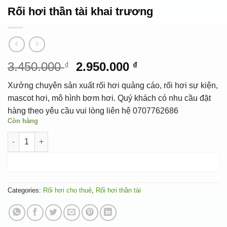
Rối hơi thần tài khai trương
Original
Current
3.450.000
2.950.000
₫
₫
price
price
Xưởng chuyên sản xuất rối hơi quảng cáo, rối hơi sự kiện,
was:
is:
mascot hơi, mô hình bơm hơi. Quý khách có nhu cầu đặt
3.450.000 ₫.
2.950.000 ₫.
hàng theo yêu cầu vui lòng liên hệ 0707762686
Còn hàng
Rối hơi thần tài khai trương quantity
ADD TO CART
Categories:
Rối hơi cho thuê
,
Rối hơi thần tài