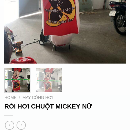
HOME
/
MAY CỔNG HƠI
RỐI HƠI CHUỘT MICKEY NỮ