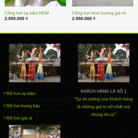
Cổng hơi sự kiện HCM
Cổng hơi khai trương giá rẻ
2.950.000
₫
2.950.000
₫
KHÁCH HÀNG LÀ SỐ 1
Rối hơi sự kiện
"Sự tin tưởng của Khách hàng
Rối hơi trưng bày
là những giá trị tốt nhất mà
chúng tôi có"
Rối hơi giá rẻ