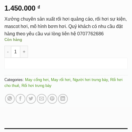
1.450.000
₫
Xưởng chuyên sản xuất rối hơi quảng cáo, rối hơi sự kiện,
mascot hơi, mô hình bơm hơi. Quý khách có nhu cầu đặt
hàng theo yêu cầu vui lòng liên hệ 0707762686
Còn hàng
RỐI HƠI CHUỘT MICKEY NỮ quantity
ADD TO CART
Categories:
May cổng hơi
,
May rối hơi
,
Người hơi trưng bày
,
Rối hơi
cho thuê
,
Rối hơi trưng bày