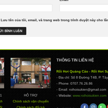
Lưu tên của tôi, email, và trang web trong trình duyệt này cho lần
THÔNG TIN LIÊN HỆ
Rối Hơi Quảng Cáo - Rối Hơi S
- Địa chỉ: Số 8 Đường T4B, P. T
- Phone: 0707.76.26.86
- Email: roihoisukien@gmail.com
1
HỖ TRỢ
- Website:
www.roihoisukien.com
ch
Chính sách vận chuyển
ốt
Chính sách đổi trả