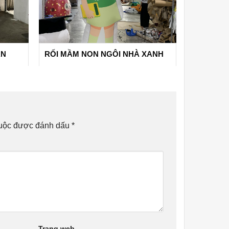
ÂN
RỐI MẦM NON NGÔI NHÀ XANH
buộc được đánh dấu
*
Trang web