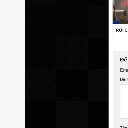
RỐI 
Để 
Ema
Bìn
Tê