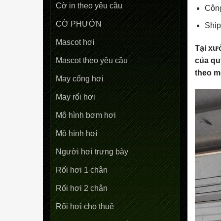
Cờ in theo yêu cầu
Công
CỜ PHƯỚN
Ship
Mascot hơi
Tại xư
của qu
Mascot theo yêu cầu
theo m
May cổng hơi
May rối hơi
Mô hình bơm hơi
Mô hình hơi
Người hơi trưng bày
Rối hơi 1 chân
Rối hơi 2 chân
Rối hơi cho thuê