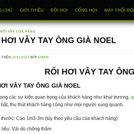
G CHỦ
GIỚI THIỆU
RỐI HƠI
CỔNG HƠI
MÁY THỔI RỐI
,
RỐI VẪY CỬA HÀNG
 HƠI VẪY TAY ÔNG GIÀ NOEL
G TRÊN
24/11/2023
BỞI
ADMIN
RỐI HƠI VẪY TAY ÔN
HƠI VẪY TAY ÔNG GIÀ NOEL
ong các sự kiện quan trọng của khách hàng như khai trương,
q
 bật, thu thút khách hàng cũng như mọi người xung quanh.
 thước: Cao 1m3-3m (tùy theo yêu cầu của khách hàng)
 liệu: Vải dù chống thấm