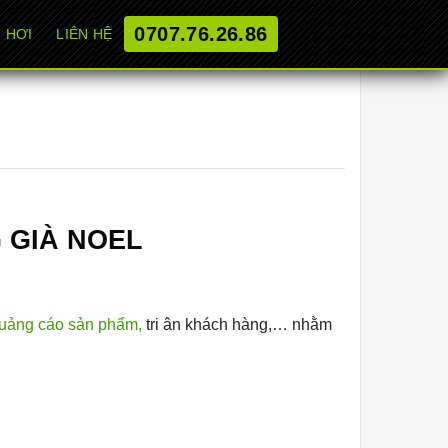
0707.76.26.86
 HƠI
LIÊN HỆ
G GIÀ NOEL
uảng cáo sản phẩm,
tri ân khách hàng,… nhằm