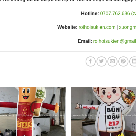
Hotline:
0707.762.686 (z
Website:
roihoisukien.com
|
xuongm
Email:
roihoisukien@gmai