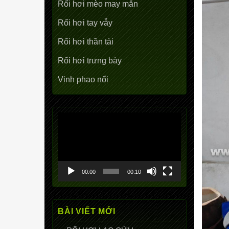
Rối hơi mèo may mắn
Rối hơi tay vẫy
Rối hơi thần tài
Rối hơi trưng bày
Vịnh phao nổi
Trình
chơi
Video
00:00
00:10
BÀI VIẾT MỚI