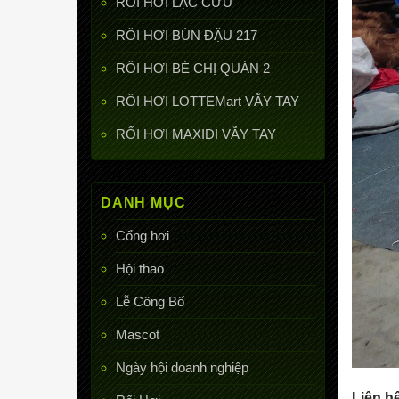
RỐI HƠI LẠC CỨU
RỐI HƠI BÚN ĐẬU 217
RỐI HƠI BÉ CHỊ QUÁN 2
RỐI HƠI LOTTEMart VẪY TAY
RỐI HƠI MAXIDI VẪY TAY
DANH MỤC
Cổng hơi
Hội thao
Lễ Công Bố
Mascot
Ngày hội doanh nghiệp
Liên h