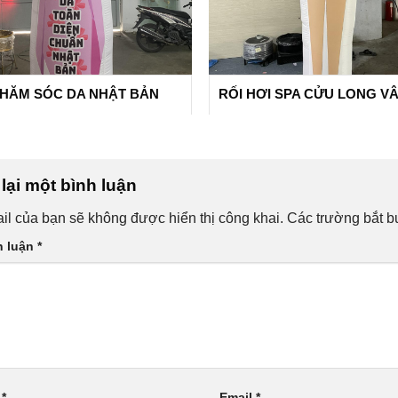
CHĂM SÓC DA NHẬT BẢN
RỐI HƠI SPA CỬU LONG V
lại một bình luận
il của bạn sẽ không được hiển thị công khai.
Các trường bắt 
h luận
*
n
*
Email
*