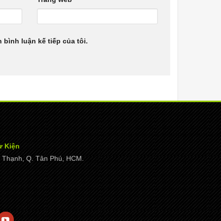
 bình luận kế tiếp của tôi.
ự Kiện
ây Thạnh, Q. Tân Phú, HCM.