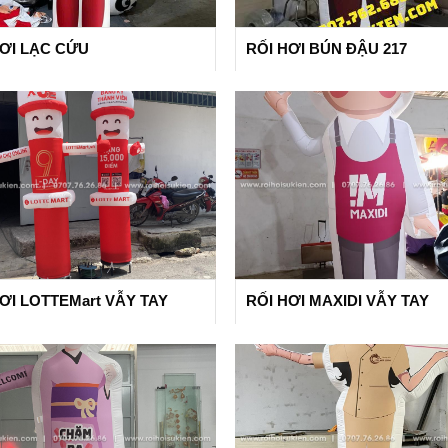
HƠI LẠC CỨU
RỐI HƠI BÚN ĐẬU 217
ƠI LOTTEMart VẪY TAY
RỐI HƠI MAXIDI VẪY TAY