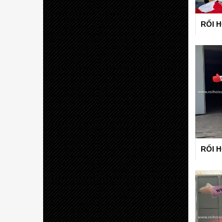
RỐI 
RỐI H