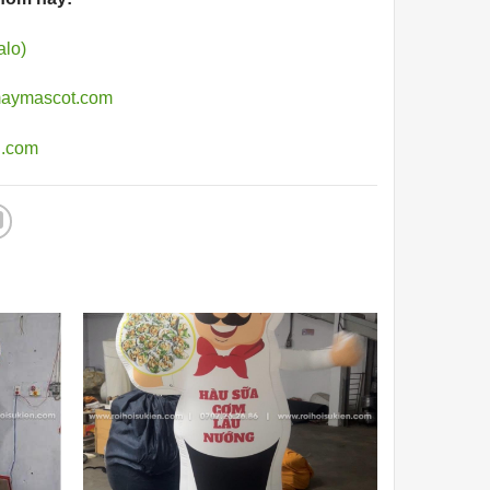
alo)
aymascot.com
l.com