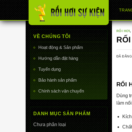
Chuyển
TRAN
đến
nội
dung
RỐI HƠI
VỀ CHÚNG TÔI
RỐI
Hoạt động & Sản phẩm
ĐÃ ĐĂN
Hướng dẫn đặt hàng
Tuyển dụng
Bảo hành sản phẩm
RỐI 
Chính sách vận chuyển
Dùng tr
làm nổi
DANH MỤC SẢN PHẨM
Kích
Chưa phân loại
Chất