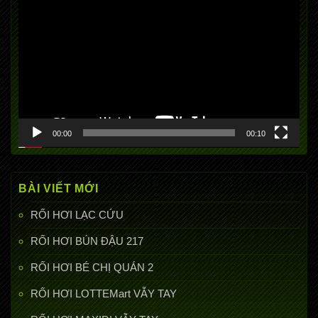
chơi
Video
00:00
00:10
BÀI VIẾT MỚI
RỐI HƠI LẠC CỨU
RỐI HƠI BÚN ĐẬU 217
RỐI HƠI BÉ CHỊ QUÁN 2
RỐI HƠI LOTTEMart VẪY TAY