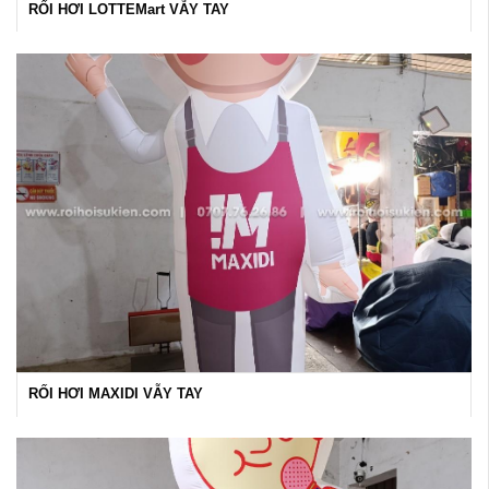
RỐI HƠI LOTTEMart VẪY TAY
RỐI HƠI MAXIDI VẪY TAY