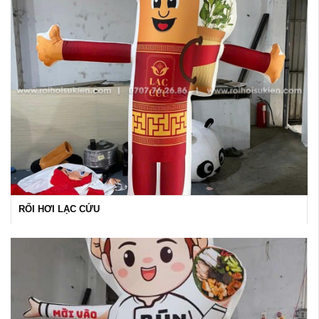
RỐI HƠI LẠC CỨU