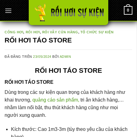
Chuyển
0
đến
nội
dung
CỔNG HƠI
,
RỐI HƠI
,
RỐI VẪY CỬA HÀNG
,
TỔ CHỨC SỰ KIỆN
RỐI HƠI TÁO STORE
ĐÃ ĐĂNG TRÊN
23/05/2024
BỞI
ADMIN
RỐI HƠI TÁO STORE
RỐI HƠI TÁO STORE
Dùng trong các sự kiện quan trọng của khách hàng như
khai trương,
quảng cáo sản phẩm,
tri ân khách hàng,…
nhằm làm nổi bật, thu thút khách hàng cũng như mọi
người xung quanh.
Kích thước: Cao 1m3-3m (tùy theo yêu cầu của khách
hàng)