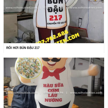
RỐI HƠI BÚN ĐẬU 217