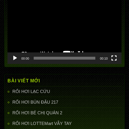
Trình
chơi
Video
00:00
00:10
BÀI VIẾT MỚI
RỐI HƠI LẠC CỨU
RỐI HƠI BÚN ĐẬU 217
RỐI HƠI BÉ CHỊ QUÁN 2
RỐI HƠI LOTTEMart VẪY TAY