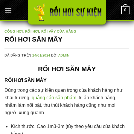
Chuyển
0
đến
nội
dung
CỔNG HƠI
,
RỐI HƠI
,
RỐI VẪY CỬA HÀNG
RỐI HƠI SĂN MÂY
ĐÃ ĐĂNG TRÊN
24/01/2024
BỞI
ADMIN
RỐI HƠI SĂN MÂY
RỐI HƠI SĂN MÂY
Dùng trong các sự kiện quan trọng của khách hàng như
khai trương,
quảng cáo sản phẩm,
tri ân khách hàng,…
nhằm làm nổi bật, thu thút khách hàng cũng như mọi
người xung quanh.
Kích thước: Cao 1m3-3m (tùy theo yêu cầu của khách
hàng)