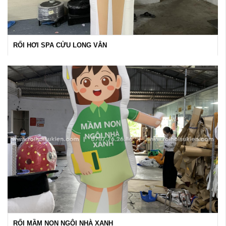
RỐI HƠI SPA CỬU LONG VÂN
RỐI MẦM NON NGÔI NHÀ XANH