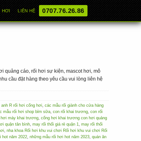
0707.76.26.86
 HƠI
LIÊN HỆ
i quảng cáo, rối hơi sự kiện, mascot hơi, mô
hu cầu đặt hàng theo yêu cầu vui lòng liên hệ
g anh R rối hơi cổng hơi
,
các mẫu rối giành cho cửa hàng
c mẫu rối hơi shop bỉm sữa
,
con rối khai trương
,
con rối
i hơi máy khai trương
,
cổng hơi khai trương con hơi quảng
ơi quận tân bình
,
may rối thổi giá rẻ quận 1
,
may rối thổi
hơi
,
nha khoa Rối hơi khu vui chơi Rối hơi khu vui chơi Rối
i hot năm 2022
,
những mẫu rối hơi hot năm 2023
,
quán ăn