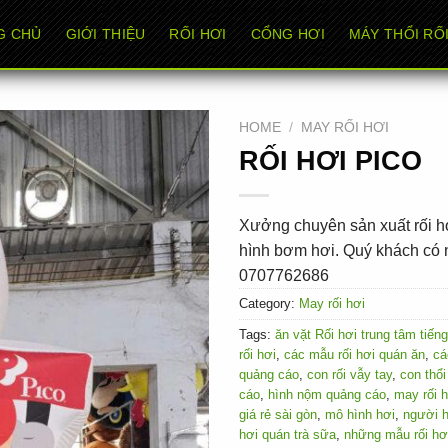
G CHỦ
GIỚI THIỆU
RỐI HƠI
CỔNG HƠI
MÁY THỔI RỐI
HOME
/
MAY RỐI HƠI
RỐI HƠI PICO
Xưởng chuyên sản xuất rối hơ
hình bơm hơi. Quý khách có n
0707762686
Category:
May rối hơi
Tags:
ăn vặt Rối hơi trung tâm tiến
rối hơi
,
các mẫu rối hơi quán ăn
,
cá
quảng cáo
,
con rối vẫy tay
,
con thổ
cáo
,
hình nộm quảng cáo
,
may rối h
giá rẻ sài gòn
,
mô hình hơi
,
người 
hơi quán trà sữa
,
những mẫu rối hơ