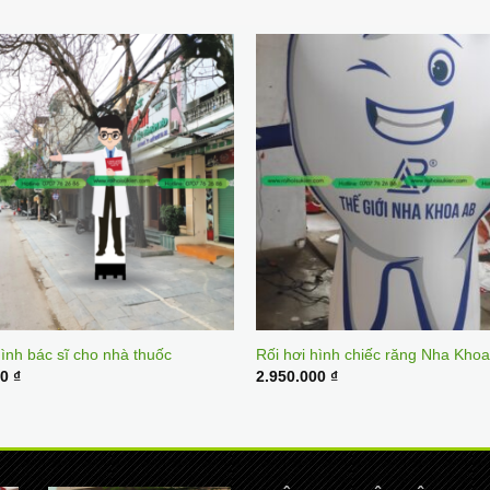
hình bác sĩ cho nhà thuốc
Rối hơi hình chiếc răng Nha Khoa
00
₫
2.950.000
₫