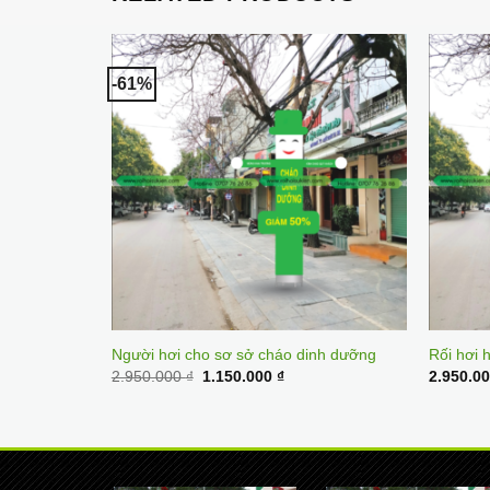
-61%
g
Người hơi cho sơ sở cháo dinh dưỡng
Rối hơi 
Original
Current
2.950.000
₫
1.150.000
₫
2.950.0
price
price
was:
is:
2.950.000 ₫.
1.150.000 ₫.