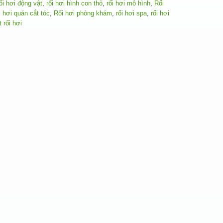
ối hơi động vật
,
rối hơi hình con thỏ
,
rối hơi mô hình
,
Rối
 hơi quán cắt tóc
,
Rối hơi phòng khám
,
rối hơi spa
,
rối hơi
 rối hơi