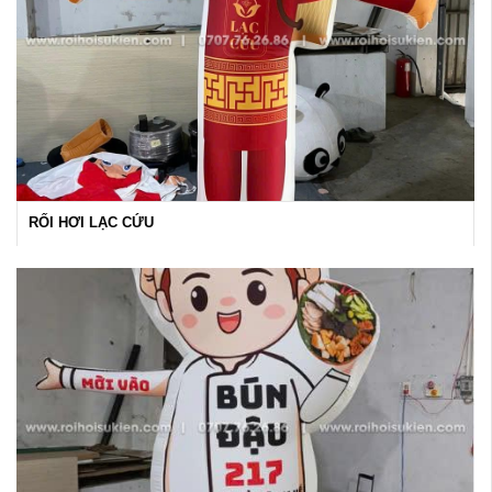
RỐI HƠI LẠC CỨU