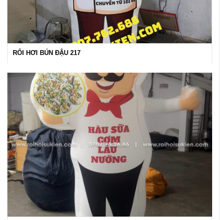
RỐI HƠI BÚN ĐẬU 217