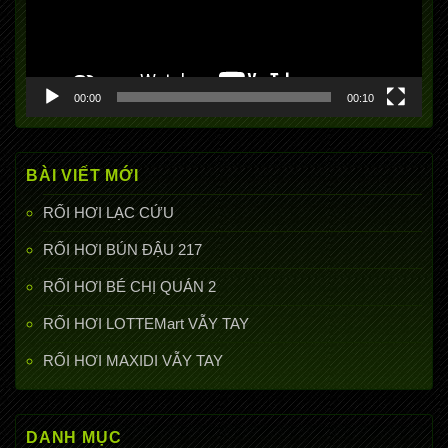
00:00
00:10
BÀI VIẾT MỚI
RỐI HƠI LẠC CỨU
RỐI HƠI BÚN ĐẬU 217
RỐI HƠI BÉ CHỊ QUÁN 2
RỐI HƠI LOTTEMart VẪY TAY
RỐI HƠI MAXIDI VẪY TAY
DANH MỤC