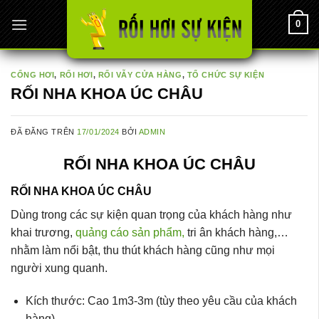
Chuyển
0
đến
nội
dung
CỔNG HƠI
,
RỐI HƠI
,
RỐI VẪY CỬA HÀNG
,
TỔ CHỨC SỰ KIỆN
RỐI NHA KHOA ÚC CHÂU
ĐÃ ĐĂNG TRÊN
17/01/2024
BỞI
ADMIN
RỐI NHA KHOA ÚC CHÂU
RỐI NHA KHOA ÚC CHÂU
Dùng trong các sự kiện quan trọng của khách hàng như
khai trương,
quảng cáo sản phẩm,
tri ân khách hàng,…
nhằm làm nổi bật, thu thút khách hàng cũng như mọi
người xung quanh.
Kích thước: Cao 1m3-3m (tùy theo yêu cầu của khách
hàng)