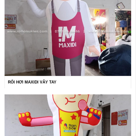
RỐI HƠI MAXIDI VẪY TAY