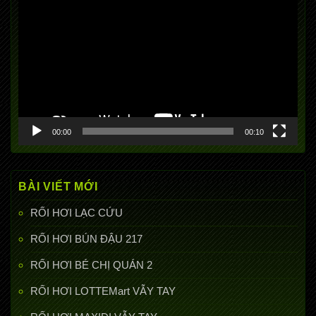
chơi
Video
00:00
00:10
BÀI VIẾT MỚI
RỐI HƠI LẠC CỨU
RỐI HƠI BÚN ĐẬU 217
RỐI HƠI BÉ CHỊ QUÁN 2
RỐI HƠI LOTTEMart VẪY TAY