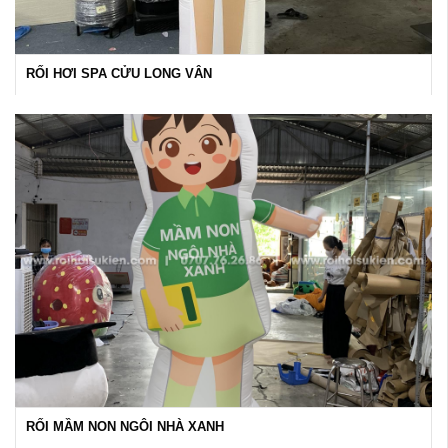
RỐI HƠI SPA CỬU LONG VÂN
RỐI MẦM NON NGÔI NHÀ XANH