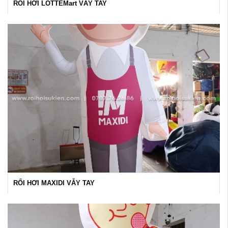
RỐI HƠI LOTTEMart VẪY TAY
RỐI HƠI MAXIDI VẪY TAY