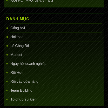
RỐI HƠI MAXIDI VẪY TAY
DANH MỤC
Cổng hơi
Hội thao
Lễ Công Bố
Mascot
Ngày hội doanh nghiệp
Rối Hơi
Rối vẫy cửa hàng
Team Building
Tổ chức sự kiện