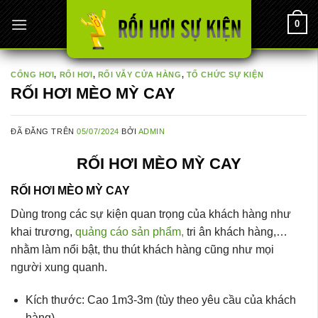
Chuyển
0
đến
nội
dung
CỔNG HƠI
,
RỐI HƠI
,
RỐI VẪY CỬA HÀNG
,
TỔ CHỨC SỰ KIỆN
RỐI HƠI MÈO MỲ CAY
ĐÃ ĐĂNG TRÊN
05/07/2024
BỞI
ADMIN
RỐI HƠI MÈO MỲ CAY
RỐI HƠI MÈO MỲ CAY
Dùng trong các sự kiện quan trọng của khách hàng như
khai trương,
quảng cáo sản phẩm,
tri ân khách hàng,…
nhằm làm nổi bật, thu thút khách hàng cũng như mọi
người xung quanh.
Kích thước: Cao 1m3-3m (tùy theo yêu cầu của khách
hàng)