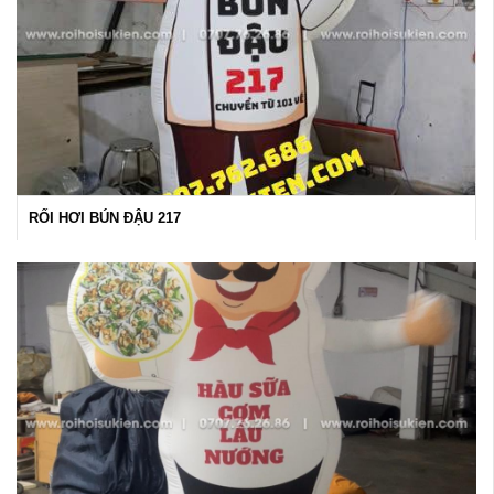
RỐI HƠI BÚN ĐẬU 217