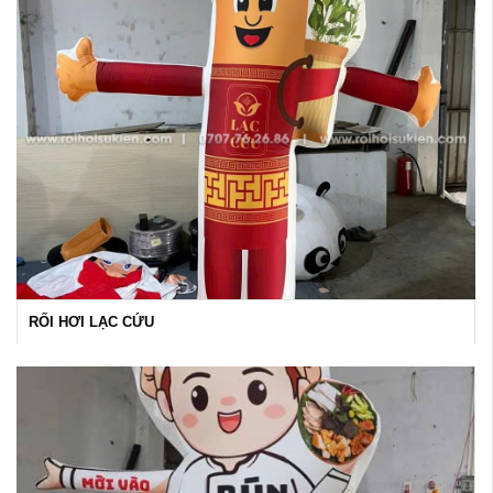
RỐI HƠI LẠC CỨU