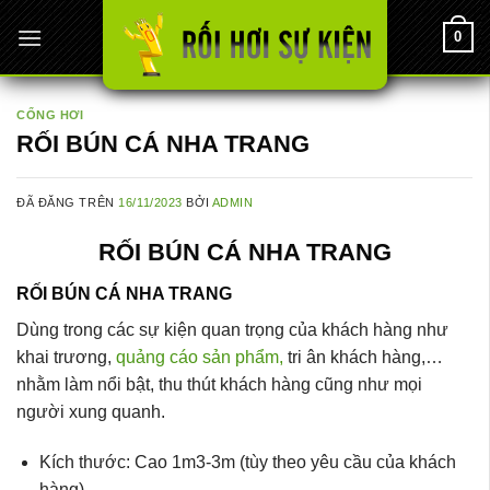
Chuyển
0
đến
nội
dung
CỔNG HƠI
RỐI BÚN CÁ NHA TRANG
ĐÃ ĐĂNG TRÊN
16/11/2023
BỞI
ADMIN
RỐI BÚN CÁ NHA TRANG
RỐI BÚN CÁ NHA TRANG
Dùng trong các sự kiện quan trọng của khách hàng như
khai trương,
quảng cáo sản phẩm,
tri ân khách hàng,…
nhằm làm nổi bật, thu thút khách hàng cũng như mọi
người xung quanh.
Kích thước: Cao 1m3-3m (tùy theo yêu cầu của khách
hàng)