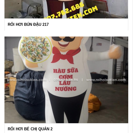
RỐI HƠI BÚN ĐẬU 217
RỐI HƠI BÉ CHỊ QUÁN 2