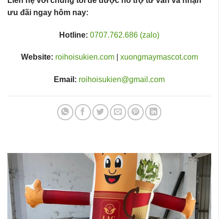
Liên hệ với chúng tôi để được hỗ trợ tư vấn và nhận
ưu đãi ngay hôm nay:
Hotline:
0707.762.686 (zalo)
Website:
roihoisukien.com
|
xuongmaymascot.com
Email:
roihoisukien@gmail.com