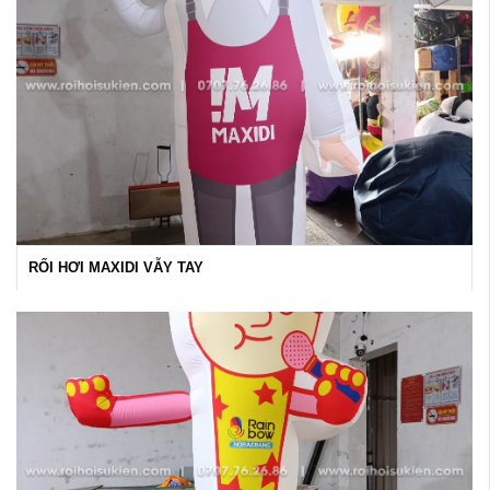
RỐI HƠI MAXIDI VẪY TAY