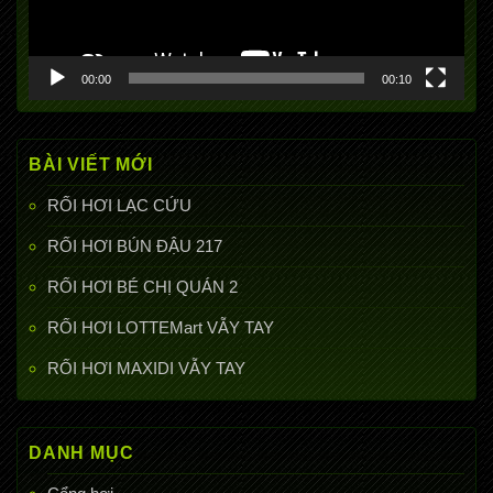
00:00
00:10
BÀI VIẾT MỚI
RỐI HƠI LẠC CỨU
RỐI HƠI BÚN ĐẬU 217
RỐI HƠI BÉ CHỊ QUÁN 2
RỐI HƠI LOTTEMart VẪY TAY
RỐI HƠI MAXIDI VẪY TAY
DANH MỤC