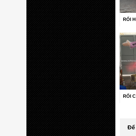
RỐI H
RỐI 
Để 