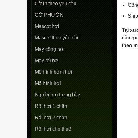
Cờ in theo yêu cầu
Công
CỜ PHƯỚN
Ship
Mascot hơi
Tại xư
của qu
Mascot theo yêu cầu
theo m
May cổng hơi
May rối hơi
Mô hình bơm hơi
Mô hình hơi
Người hơi trưng bày
Rối hơi 1 chân
Rối hơi 2 chân
Rối hơi cho thuê