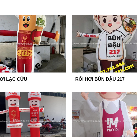
HƠI LẠC CỨU
RỐI HƠI BÚN ĐẬU 217