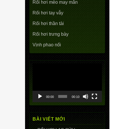
Rối hơi mèo may mắn
Rối hơi tay vẫy
Rối hơi thần tài
Rối hơi trưng bày
Vịnh phao nổi
Trình
chơi
Video
00:00
00:10
BÀI VIẾT MỚI