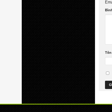
Ema
Bìn
Tê