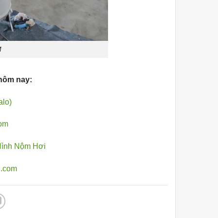
M
 hôm nay:
alo)
com
Hình Nộm Hơi
l.com