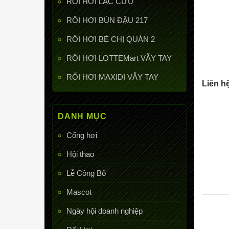
RỐI HƠI LẠC CỨU
RỐI HƠI BÚN ĐẬU 217
RỐI HƠI BÉ CHỊ QUÁN 2
RỐI HƠI LOTTEMart VẪY TAY
RỐI HƠI MAXIDI VẪY TAY
Liên h
DANH MỤC
Cổng hơi
Hội thao
Lễ Công Bố
Mascot
Ngày hội doanh nghiệp