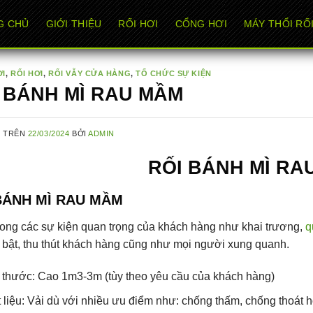
G CHỦ
GIỚI THIỆU
RỐI HƠI
CỔNG HƠI
MÁY THỔI RỐI
ƠI
,
RỐI HƠI
,
RỐI VẪY CỬA HÀNG
,
TỔ CHỨC SỰ KIỆN
 BÁNH MÌ RAU MẦM
G TRÊN
22/03/2024
BỞI
ADMIN
RỐI BÁNH MÌ RA
BÁNH MÌ RAU MẦM
ong các sự kiện quan trọng của khách hàng như khai trương,
q
 bật, thu thút khách hàng cũng như mọi người xung quanh.
 thước: Cao 1m3-3m (tùy theo yêu cầu của khách hàng)
 liệu: Vải dù với nhiều ưu điểm như: chống thấm, chống thoát 