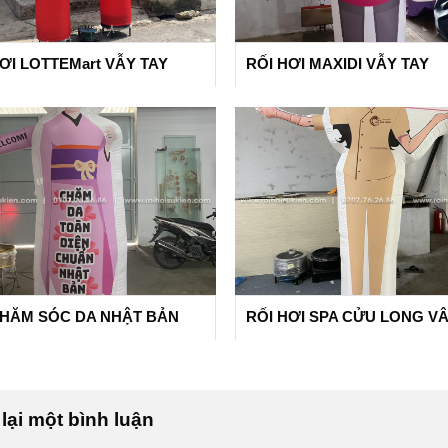
ƠI LOTTEMart VẪY TAY
RỐI HƠI MAXIDI VẪY TAY
CHĂM SÓC DA NHẬT BẢN
RỐI HƠI SPA CỬU LONG V
lại một bình luận