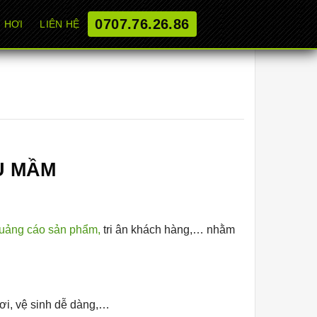
0707.76.26.86
 HƠI
LIÊN HỆ
U MẦM
uảng cáo sản phẩm,
tri ân khách hàng,… nhằm
hơi, vệ sinh dễ dàng,…