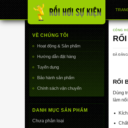
Chuyển
TRAN
đến
nội
dung
CỔNG H
VỀ CHÚNG TÔI
RỐI
Hoạt động & Sản phẩm
ĐÃ ĐĂN
Hướng dẫn đặt hàng
Tuyển dụng
Bảo hành sản phẩm
RỐI 
Chính sách vận chuyển
Dùng tr
làm nổi
DANH MỤC SẢN PHẨM
Kích
Chưa phân loại
Chất