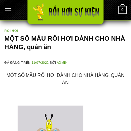
Chuyển
0
đến
nội
dung
RỐI HƠI
MỘT SỐ MẪU RỐI HƠI DÀNH CHO NHÀ
HÀNG, quán ăn
ĐÃ ĐĂNG TRÊN
11/07/2022
BỞI
ADMIN
MỘT SỐ MẪU RỐI HƠI DÀNH CHO NHÀ HÀNG, QUÁN
ĂN