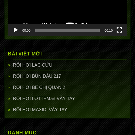
00:00
00:10
BÀI VIẾT MỚI
RỐI HƠI LẠC CỨU
RỐI HƠI BÚN ĐẬU 217
RỐI HƠI BÉ CHỊ QUÁN 2
RỐI HƠI LOTTEMart VẪY TAY
RỐI HƠI MAXIDI VẪY TAY
DANH MỤC