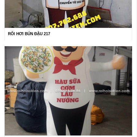
RỐI HƠI BÚN ĐẬU 217