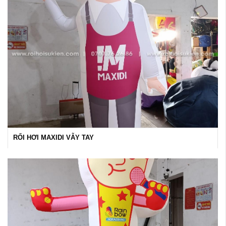
RỐI HƠI MAXIDI VẪY TAY