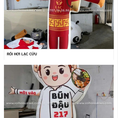
RỐI HƠI LẠC CỨU