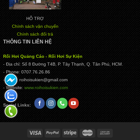
HỖ TRỢ
Chính sách vận chuyển
Chính sách đổi trả
THÔNG TIN LIÊN HỆ
Rối Hơi Quảng Cáo - Rối Hơi Sự Kiện
- Địa chỉ: Số 8 Đường T4B, P. Tây Thạnh, Q. Tân Phú, HCM.
- Phone: 0707.76.26.86
- Email: roihoisukien@gmail.com
- Website:
www.roihoisukien.com
Social Links: