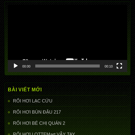
Trình
chơi
Video
00:00
00:10
BÀI VIẾT MỚI
RỐI HƠI LẠC CỨU
RỐI HƠI BÚN ĐẬU 217
RỐI HƠI BÉ CHỊ QUÁN 2
RỐI HƠI LOTTEMart VẪY TAY