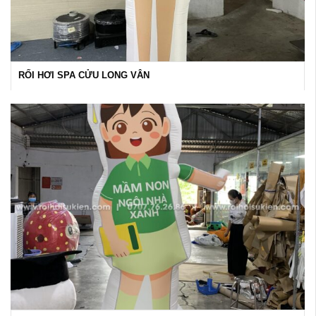
RỐI HƠI SPA CỬU LONG VÂN