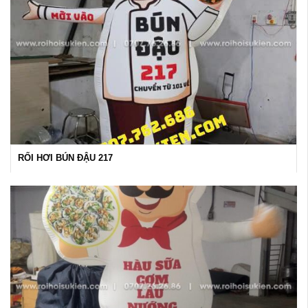
RỐI HƠI BÚN ĐẬU 217