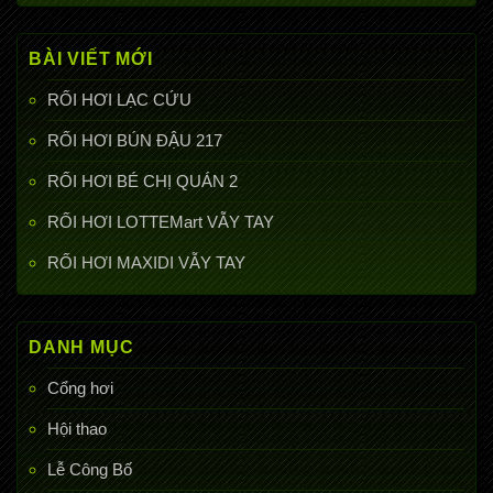
BÀI VIẾT MỚI
RỐI HƠI LẠC CỨU
RỐI HƠI BÚN ĐẬU 217
RỐI HƠI BÉ CHỊ QUÁN 2
RỐI HƠI LOTTEMart VẪY TAY
RỐI HƠI MAXIDI VẪY TAY
DANH MỤC
Cổng hơi
Hội thao
Lễ Công Bố