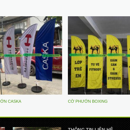
ỚN CASKA
CỜ PHƯỚN BOXING
THÔNG TIN LIÊN HỆ