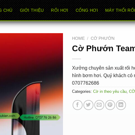
G CHỦ
GIỚI THIỆU
RỐI HƠI
CỔNG HƠI
MÁY THỔI RỐI
HOME
/
CỜ PHƯỚN
Cờ Phướn Team
Xưởng chuyên sản xuất rối hơ
hình bơm hơi. Quý khách có n
0707762686
Categories:
Cờ in theo yêu cầu
,
CỜ