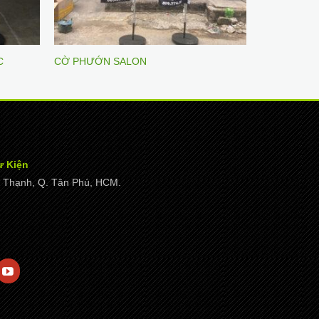
C
CỜ PHƯỚN SALON
ự Kiện
ây Thạnh, Q. Tân Phú, HCM.