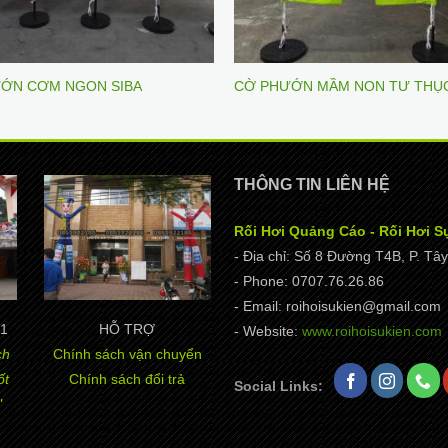
ỚN CƠM NGON SIBA
CỜ PHƯỚN MẦM NON TƯ THỤ
THÔNG TIN LIÊN HỆ
Rối Hơi Quảng Cáo - Rối Hơi S
- Địa chỉ: Số 8 Đường T4B, P. T
- Phone: 0707.76.26.86
- Email: roihoisukien@gmail.com
1
HỖ TRỢ
- Website:
www.roihoisukien.com
ch
Chính sách vận chuyển
ốt
Chính sách đổi trả
Social Links:
"