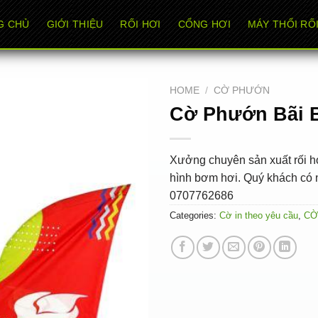
G CHỦ
GIỚI THIỆU
RỐI HƠI
CỔNG HƠI
MÁY THỔI RỐI
HOME
/
CỜ PHƯỚN
Cờ Phướn Bãi 
Xưởng chuyên sản xuất rối hơ
hình bơm hơi. Quý khách có n
0707762686
Categories:
Cờ in theo yêu cầu
,
CỜ