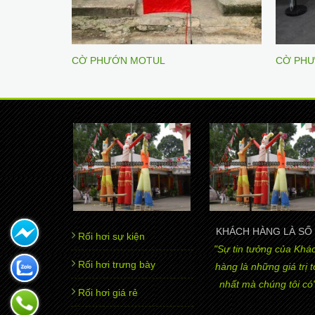
 DANH
CỜ PHƯỚN MOTUL
CỜ PHƯ
KHÁCH HÀNG LÀ SỐ 
Rối hơi sự kiện
"Sự tin tưởng của Khá
Rối hơi trưng bày
hàng là những giá trị t
nhất mà chúng tôi có
Rối hơi giá rẻ