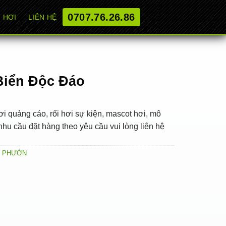
0707.76.26.86
 HƠI
LIÊN HỆ
Biển Độc Đáo
i quảng cáo, rối hơi sự kiện, mascot hơi, mô
hu cầu đặt hàng theo yêu cầu vui lòng liên hệ
 PHƯỚN