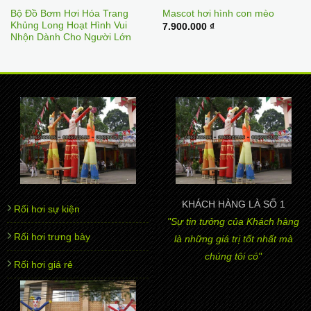
Bộ Đồ Bơm Hơi Hóa Trang
Mascot hơi hình con mèo
Khủng Long Hoạt Hình Vui
7.900.000
₫
Nhộn Dành Cho Người Lớn
KHÁCH HÀNG LÀ SỐ 1
Rối hơi sự kiện
"Sự tin tưởng của Khách hàng
Rối hơi trưng bày
là những giá trị tốt nhất mà
chúng tôi có"
Rối hơi giá rẻ