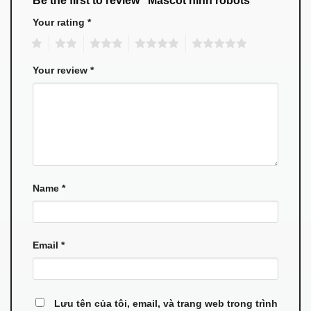
Be the first to review “Mascot hình robots”
Your rating
*
1
2
3
4
5
Your review
*
Name
*
Email
*
Lưu tên của tôi, email, và trang web trong trình