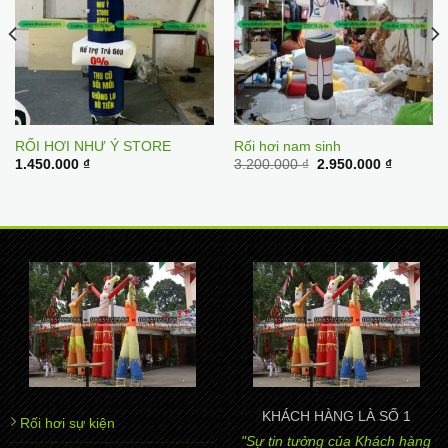
RỐI HƠI NHƯ Ý STORE
Rối hơi nam sinh
t
Original
Current
1.450.000
₫
3.200.000
₫
2.950.000
₫
price
price
was:
is:
00 ₫.
3.200.000 ₫.
2.950.00
KHÁCH HÀNG LÀ SỐ 1
Rối hơi sự kiện
"Sự tin tưởng của Khách hàng