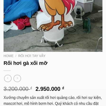
HOME
/
RỐI HƠI TAY VẪY
Rối hơi gà xối mỡ
Original
Current
3.200.000
2.950.000
₫
₫
price
price
Xưởng chuyên sản xuất rối hơi quảng cáo, rối hơi sự kiện,
was:
is:
mascot hơi, mô hình bơm hơi. Quý khách có nhu cầu đặt
3.200.000 ₫.
2.950.000 ₫.